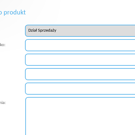
o produkt
sko:
nia: