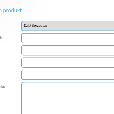
o produkt
sko:
nia: