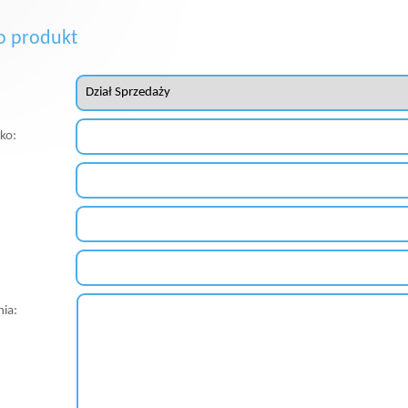
o produkt
sko:
nia: