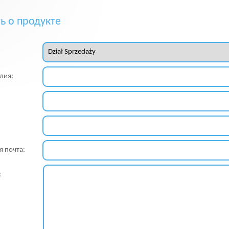
ь о продукте
лия:
я почта:
: