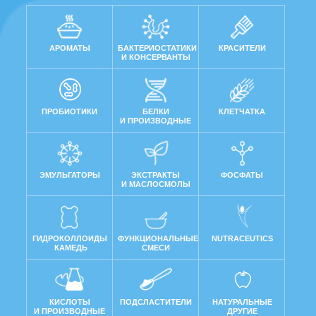
АРОМАТЫ
БАКТЕРИОСТАТИКИ
КРАСИТЕЛИ
И КОНСЕРВАНТЫ
ПРОБИОТИКИ
БЕЛКИ
КЛЕТЧАТКА
И ПРОИЗВОДНЫЕ
ЭМУЛЬГАТОРЫ
ЭКСТРАКТЫ
ФОСФАТЫ
И МАСЛОСМОЛЫ
ГИДРОКОЛЛОИДЫ
ФУНКЦИОНАЛЬНЫЕ
NUTRACEUTICS
КАМЕДЬ
СМЕСИ
КИСЛОТЫ
ПОДСЛАСТИТЕЛИ
НАТУРАЛЬНЫЕ
И ПРОИЗВОДНЫЕ
ДРУГИЕ