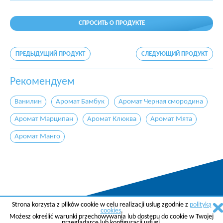
СПРОСИТЬ О ПРОДУКТЕ
ПРЕДЫДУЩИЙ ПРОДУКТ
СЛЕДУЮЩИЙ ПРОДУКТ
Рекомендуем
Ванилин
Аромат Бамбук
Аромат Черная смородина
Аромат Марципан
Аромат Клюква
Аромат Мята
Аромат Манго
Strona korzysta z plików cookie w celu realizacji usług zgodnie z
polityką
Copyright © 2015 AGREMA Poland Sp. z o.o.
cookies
.
Możesz określić warunki przechowywania lub dostępu do cookie w Twojej
Created by
SkyGroup Sp. z o.o.
przeglądarce lub konfiguracji usługi.