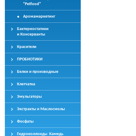
"Petfood"
Аромамаркетинг
Бактериостатики
и Консерванты
Красители
ПРОБИОТИКИ
Белки и производные
Клетчатка
Эмульгаторы
Экстракты и Маслосмолы
Фосфаты
Гидроколлоиды Камедь