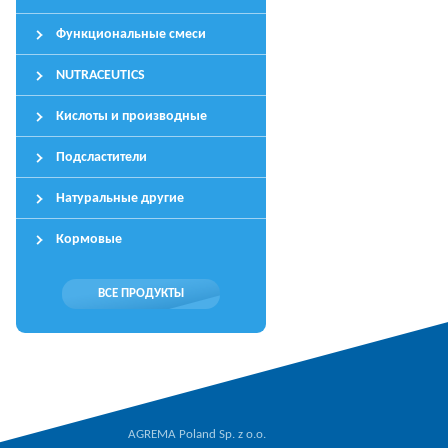
Функциональные смеси
NUTRACEUTICS
Кислоты и производные
Подсластители
Натуральные другие
Кормовые
ВСЕ ПРОДУКТЫ
AGREMA Poland Sp. z o.o.