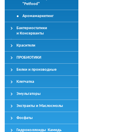
"Petfood"
Аромамаркетинг
Бактериостатики
и Консерванты
Красители
ПРОБИОТИКИ
Белки и производные
Клетчатка
Эмульгаторы
Экстракты и Маслосмолы
Фосфаты
Гидроколлоиды Камедь