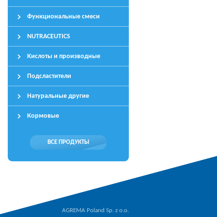
Функциональные смеси
NUTRACEUTICS
Кислоты и производные
Подсластители
Натуральные другие
Кормовые
ВСЕ ПРОДУКТЫ
AGREMA Poland Sp. z o.o.