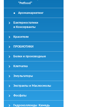
"Petfood"
Аромамаркетинг
Бактериостатики
и Консерванты
Красители
ПРОБИОТИКИ
Белки и производные
Клетчатка
Эмульгаторы
Экстракты и Маслосмолы
Фосфаты
Гидроколлоиды Камедь