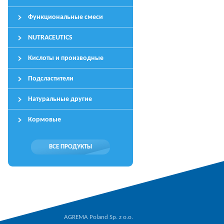
Функциональные смеси
NUTRACEUTICS
Кислоты и производные
Подсластители
Натуральные другие
Кормовые
ВСЕ ПРОДУКТЫ
AGREMA Poland Sp. z o.o.