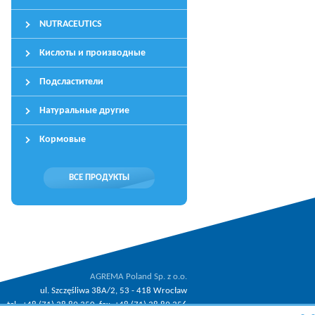
NUTRACEUTICS
Кислоты и производные
Подсластители
Натуральные другие
Кормовые
ВСЕ ПРОДУКТЫ
AGREMA Poland Sp. z o.o.
ul. Szczęśliwa 38A/2, 53 - 418 Wrocław
tel.: +48 (71) 38 89 350, fax: +48 (71) 38 89 356