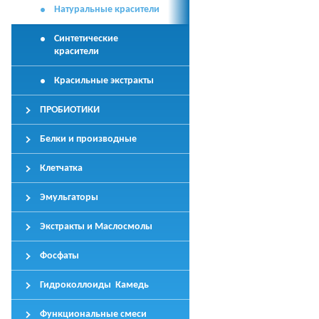
Натуральные красители
Синтетические
красители
Красильные экстракты
ПРОБИОТИКИ
Белки и производные
Клетчатка
Эмульгаторы
Экстракты и Маслосмолы
Фосфаты
Гидроколлоиды Камедь
Функциональные смеси