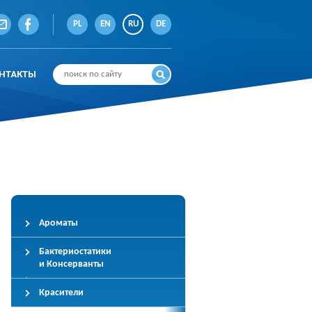
PL
EN
RU
DE
НТАКТЫ
Ароматы
Бактериостатики
и Консерванты
Красители