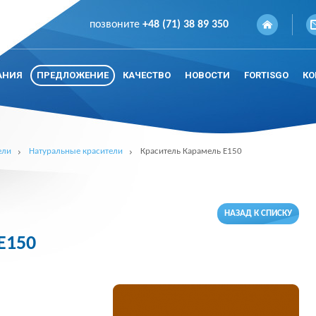
позвоните
+48 (71) 38 89 350
АНИЯ
ПРЕДЛОЖЕНИЕ
КАЧЕСТВО
НОВОСТИ
FORTISGO
КО
ели
Натуральные красители
Краситель Карамель E150
НАЗАД К СПИСКУ
E150