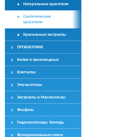
Натуральные красители
Синтетические
красители
Красильные экстракты
ПРОБИОТИКИ
Белки и производные
Клетчатка
Эмульгаторы
Экстракты и Маслосмолы
Фосфаты
Гидроколлоиды Камедь
Функциональные смеси