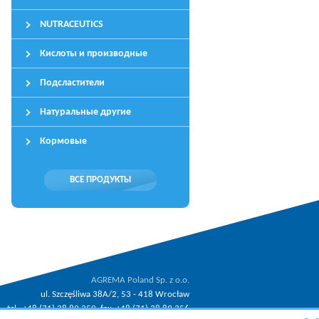
NUTRACEUTICS
Кислоты и производные
Подсластители
Натуральные другие
Кормовые
ВСЕ ПРОДУКТЫ
AGREMA Poland Sp. z o.o.
ul. Szczęśliwa 38A/2, 53 - 418 Wrocław
tel.: +48 (71) 38 89 350, fax: +48 (71) 38 89 356