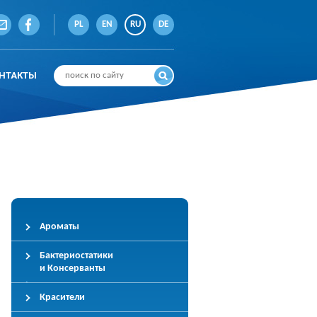
PL
EN
RU
DE
НТАКТЫ
Ароматы
Бактериостатики
и Консерванты
Красители