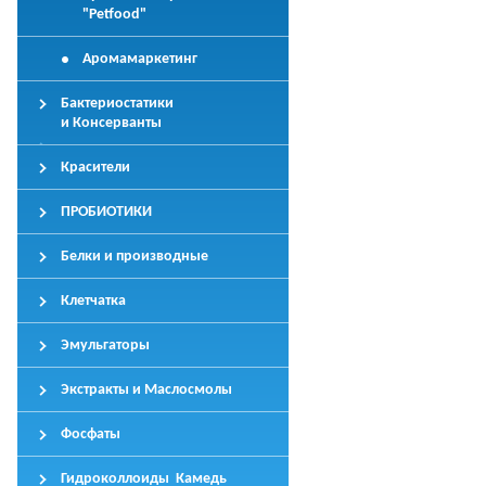
"Petfood"
Аромамаркетинг
Бактериостатики
и Консерванты
Красители
ПРОБИОТИКИ
Белки и производные
Клетчатка
Эмульгаторы
Экстракты и Маслосмолы
Фосфаты
Гидроколлоиды Камедь