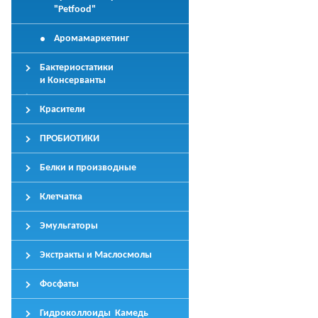
"Petfood"
Аромамаркетинг
Бактериостатики
и Консерванты
Красители
ПРОБИОТИКИ
Белки и производные
Клетчатка
Эмульгаторы
Экстракты и Маслосмолы
Фосфаты
Гидроколлоиды Камедь