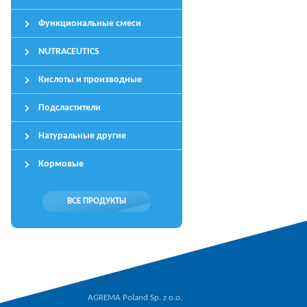
Функциональные смеси
NUTRACEUTICS
Кислоты и производные
Подсластители
Натуральные другие
Кормовые
ВСЕ ПРОДУКТЫ
AGREMA Poland Sp. z o.o.