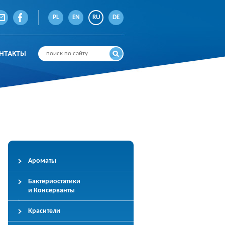
PL
EN
RU
DE
НТАКТЫ
Ароматы
Бактериостатики
и Консерванты
Красители