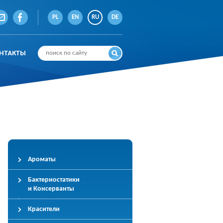
PL
EN
RU
DE
НТАКТЫ
Ароматы
Бактериостатики
и Консерванты
Красители