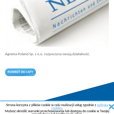
Agrema Poland Sp. z o.o. rozpoczyna swoją działalność.
POWRÓT DO LISTY
Strona korzysta z plików cookie w celu realizacji usług zgodnie z
polityką
Copyright © 2015 AGREMA Poland Sp. z o.o.
cookies
.
Możesz określić warunki przechowywania lub dostępu do cookie w Twojej
Created by
SkyGroup Sp. z o.o.