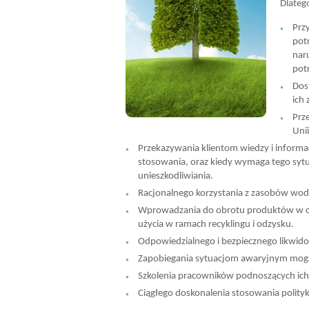
Dlateg
Prz
pot
nar
potr
Dos
ich
Prz
Uni
Przekazywania klientom wiedzy i inform
stosowania, oraz kiedy wymaga tego syt
unieszkodliwiania.
Racjonalnego korzystania z zasobów wody, 
Wprowadzania do obrotu produktów w o
użycia w ramach recyklingu i odzysku.
Odpowiedzialnego i bezpiecznego likwi
Zapobiegania sytuacjom awaryjnym mog
Szkolenia pracowników podnoszących ich
Ciągłego doskonalenia stosowania polityki