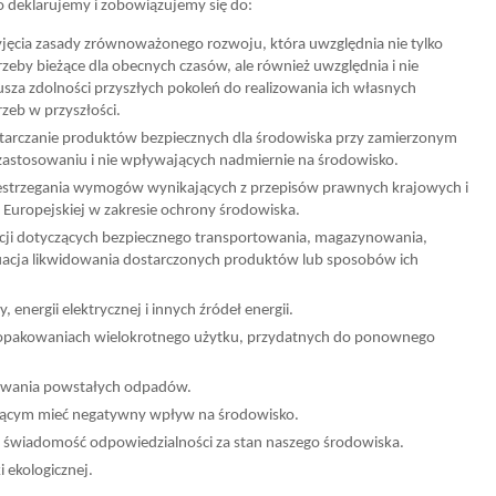
o deklarujemy i zobowiązujemy się do:
yjęcia zasady zrównoważonego rozwoju, która uwzględnia nie tylko
rzeby bieżące dla obecnych czasów, ale również uwzględnia i nie
usza zdolności przyszłych pokoleń do realizowania ich własnych
zeb w przyszłości.​
tarczanie produktów bezpiecznych dla środowiska przy zamierzonym
 zastosowaniu i nie wpływających nadmiernie na środowisko.
estrzegania wymogów wynikających z przepisów prawnych krajowych i
i Europejskiej w zakresie ochrony środowiska.
acji dotyczących bezpiecznego transportowania, magazynowania,
uacja likwidowania dostarczonych produktów lub sposobów ich
energii elektrycznej i innych źródeł energii.
pakowaniach wielokrotnego użytku, przydatnych do ponownego
dowania powstałych odpadów.
ącym mieć negatywny wpływ na środowisko.
 świadomość odpowiedzialności za stan naszego środowiska.
 ekologicznej.