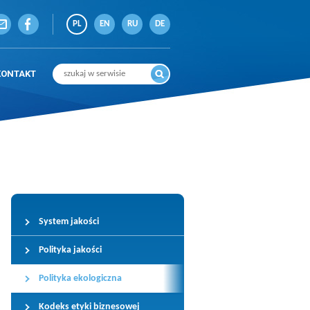
PL
EN
RU
DE
KONTAKT
System jakości
Polityka jakości
Polityka ekologiczna
Kodeks etyki biznesowej