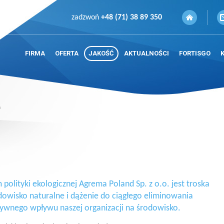
zadzwoń
+48 (71) 38 89 350
FIRMA
OFERTA
JAKOŚĆ
AKTUALNOŚCI
FORTISGO
a
 polityki ekologicznej Agrema Poland Sp. z o.o. jest troska
dowisko naturalne i dążenie do ciągłego eliminowania
ywnego wpływu naszej organizacji na środowisko.