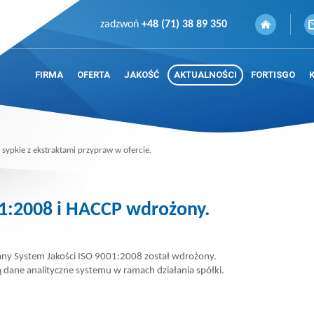
zadzwoń
+48 (71) 38 89 350
FIRMA
OFERTA
JAKOŚĆ
AKTUALNOŚCI
FORTISGO
i sypkie z ekstraktami przypraw w ofercie.
01:2008 i HACCP wdrożony.
ny System Jakości ISO 9001:2008 został wdrożony.
ą dane analityczne systemu w ramach działania spółki.