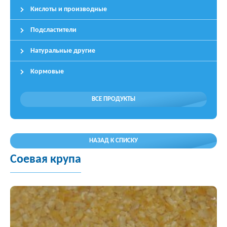
Кислоты и производные
Подсластители
Натуральные другие
Кормовые
ВСЕ ПРОДУКТЫ
НАЗАД К СПИСКУ
Соевая крупа