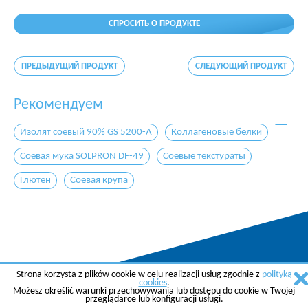
СПРОСИТЬ О ПРОДУКТЕ
ПРЕДЫДУЩИЙ ПРОДУКТ
СЛЕДУЮЩИЙ ПРОДУКТ
Рекомендуем
Изолят соевый 90% GS 5200-A
Коллагеновые белки
Соевая мука SOLPRON DF-49
Соевые текстураты
Глютен
Соевая крупа
Strona korzysta z plików cookie w celu realizacji usług zgodnie z
polityką
Copyright © 2015 AGREMA Poland Sp. z o.o.
cookies
.
Możesz określić warunki przechowywania lub dostępu do cookie w Twojej
Created by
SkyGroup Sp. z o.o.
przeglądarce lub konfiguracji usługi.