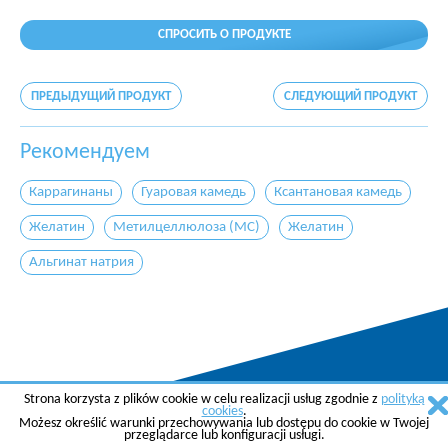
СПРОСИТЬ О ПРОДУКТЕ
ПРЕДЫДУЩИЙ ПРОДУКТ
СЛЕДУЮЩИЙ ПРОДУКТ
Рекомендуем
Каррагинаны
Гуаровая камедь
Ксантановая камедь
Желатин
Метилцеллюлоза (MC)
Желатин
Альгинат натрия
Strona korzysta z plików cookie w celu realizacji usług zgodnie z
polityką
Copyright © 2015 AGREMA Poland Sp. z o.o.
cookies
.
Możesz określić warunki przechowywania lub dostępu do cookie w Twojej
Created by
SkyGroup Sp. z o.o.
przeglądarce lub konfiguracji usługi.