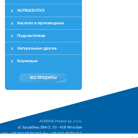
NUTRACEUTICS
Кислоты и производные
Подсластители
Натуральные другие
Кормовые
ВСЕ ПРОДУКТЫ
AGREMA Poland Sp. z o.o.
ul. Szczęśliwa 38A/2, 53 - 418 Wrocław
tel.: +48 (71) 38 89 350, fax: +48 (71) 38 89 356