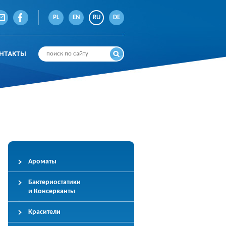
PL
EN
RU
DE
НТАКТЫ
Ароматы
Бактериостатики
и Консерванты
Красители