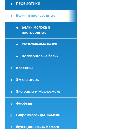
ПРОБИОТИКИ
Белки и производные
Белки молока и
производные
Растительные белки
Коллагеновые белки
Клетчатка
Эмульгаторы
Экстракты и Маслосмолы
Фосфаты
Гидроколлоиды Камедь
Функциональные смеси