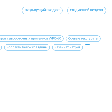
ПРЕДЫДУЩИЙ ПРОДУКТ
СЛЕДУЮЩИЙ ПРОДУКТ
трат сывороточных протеинов WPC-60
Соевые текстураты
Коллаген белок говядины
Казеинат натрия