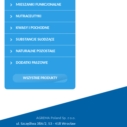
MIESZANKI FUNKCJONALNE
NUTRACEUTYKI
KWASY I POCHODNE
SUBSTANCJE SŁODZĄCE
NATURALNE POZOSTAŁE
DODATKI PASZOWE
WSZYSTKIE PRODUKTY
AGREMA Poland Sp. z o.o.
ul. Szczęśliwa 38A/2, 53 - 418 Wrocław