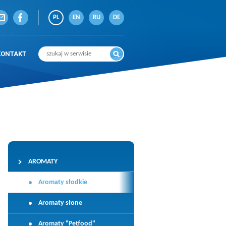
PL
EN
RU
DE
KONTAKT
AROMATY
Aromaty słodkie
Aromaty słone
Aromaty "Petfood"