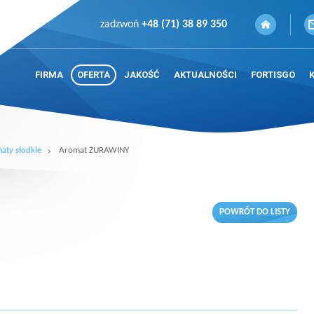
zadzwoń
+48 (71) 38 89 350
FIRMA
OFERTA
JAKOŚĆ
AKTUALNOŚCI
FORTISGO
aty słodkie
Aromat ŻURAWINY
POWRÓT DO LISTY