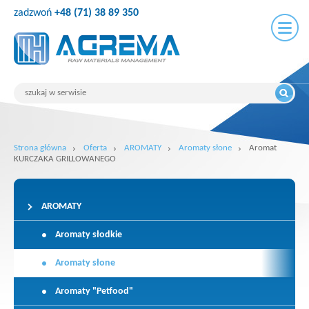
zadzwoń
+48 (71) 38 89 350
Strona główna
Oferta
AROMATY
Aromaty słone
Aromat
KURCZAKA GRILLOWANEGO
AROMATY
Aromaty słodkie
Aromaty słone
Aromaty "Petfood"