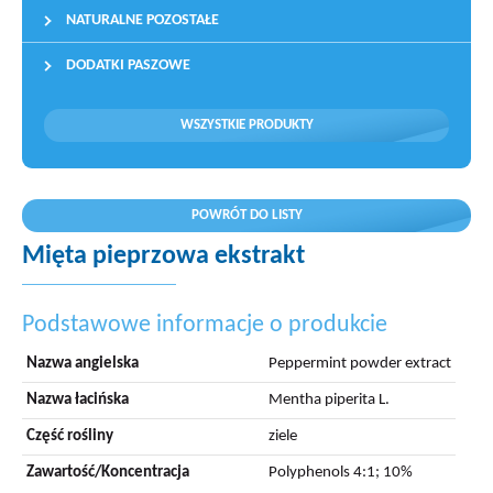
NATURALNE POZOSTAŁE
DODATKI PASZOWE
WSZYSTKIE PRODUKTY
POWRÓT DO LISTY
Mięta pieprzowa ekstrakt
Podstawowe informacje o produkcie
Nazwa angielska
Peppermint powder extract
Nazwa łacińska
Mentha piperita L.
Część rośliny
ziele
Zawartość/Koncentracja
Polyphenols 4:1; 10%