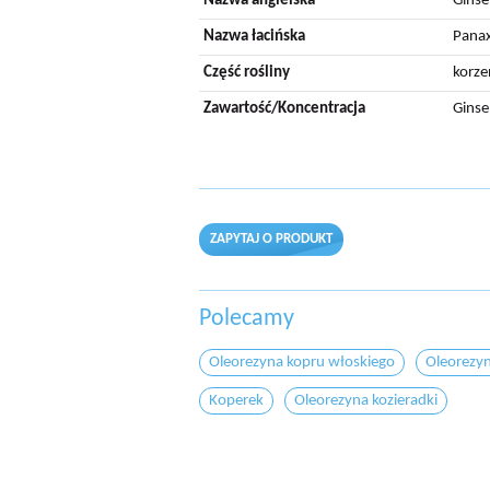
Nazwa angielska
Ginse
Nazwa łacińska
Panax
Część rośliny
korze
Zawartość/Koncentracja
Gins
ZAPYTAJ O PRODUKT
Polecamy
Oleorezyna kopru włoskiego
Oleorezyn
Koperek
Oleorezyna kozieradki