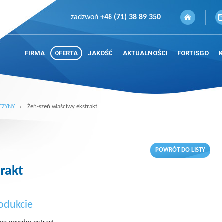
zadzwoń
+48 (71) 38 89 350
FIRMA
OFERTA
JAKOŚĆ
AKTUALNOŚCI
FORTISGO
EZYNY
Żeń-szeń właściwy ekstrakt
POWRÓT DO LISTY
rakt
odukcie