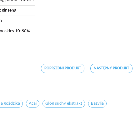
ng powder extract
 ginseng
ń
enosides 10-80%
POPRZEDNI PRODUKT
NASTĘPNY PRODUKT
a goździka
Acai
Głóg suchy ekstrakt
Bazylia