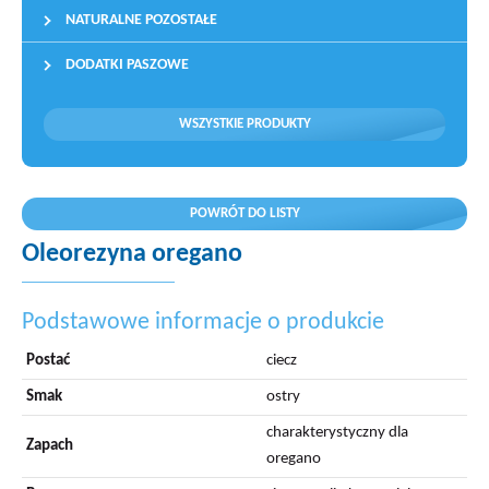
NATURALNE POZOSTAŁE
DODATKI PASZOWE
WSZYSTKIE PRODUKTY
POWRÓT DO LISTY
Oleorezyna oregano
Podstawowe informacje o produkcie
Postać
ciecz
Smak
ostry
charakterystyczny dla
Zapach
oregano