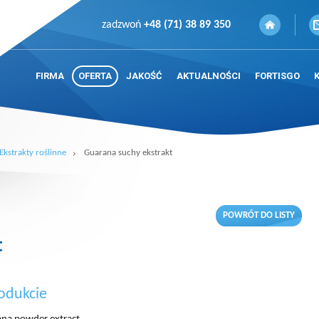
zadzwoń
+48 (71) 38 89 350
FIRMA
OFERTA
JAKOŚĆ
AKTUALNOŚCI
FORTISGO
Ekstrakty roślinne
Guarana suchy ekstrakt
POWRÓT DO LISTY
t
odukcie