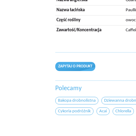
Nazwa angielska
Guara
Nazwa łacińska
Paull
Część rośliny
owoc
Zawartość/Koncentracja
Caffe
ZAPYTAJ O PRODUKT
Polecamy
Bakopa drobnolistna
Dziewanna drobn
Cykoria podróżnik
Acai
Chlorella