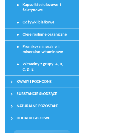
Kapsułki celulozowe i
żelatynowe
Odżywki białkowe
Oleje roślinne organiczne
Premiksy mineralne i
mineralno-witaminowe
Witaminy z grupy A, B,
C, D, E
KWASY I POCHODNE
SUBSTANCJE SŁODZĄCE
NATURALNE POZOSTAŁE
DODATKI PASZOWE