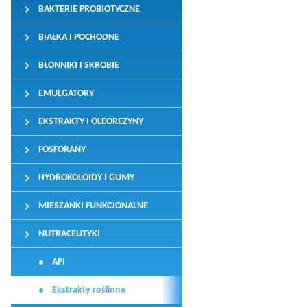
BAKTERIE PROBIOTYCZNE
BIAŁKA I POCHODNE
BŁONNIKI I SKROBIE
EMULGATORY
EKSTRAKTY I OLEOREZYNY
FOSFORANY
HYDROKOLOIDY I GUMY
MIESZANKI FUNKCJONALNE
NUTRACEUTYKI
API
Ekstrakty roślinne