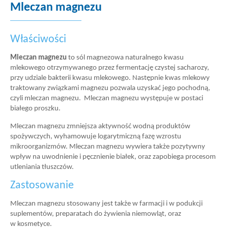
Mleczan magnezu
Właściwości
Mleczan magnezu
to sól magnezowa naturalnego kwasu
mlekowego otrzymywanego przez fermentację czystej sacharozy,
przy udziale bakterii kwasu mlekowego. Następnie kwas mlekowy
traktowany związkami magnezu pozwala uzyskać jego pochodną,
czyli mleczan magnezu. Mleczan magnezu występuje w postaci
białego proszku.
Mleczan magnezu zmniejsza aktywność wodną produktów
spożywczych, wyhamowuje logarytmiczną fazę wzrostu
mikroorganizmów. Mleczan magnezu wywiera także pozytywny
wpływ na uwodnienie i pęcznienie białek, oraz zapobiega procesom
utleniania tłuszczów.
Zastosowanie
Mleczan magnezu stosowany jest także w farmacji i w podukcji
suplementów, preparatach do żywienia niemowląt, oraz
w kosmetyce.