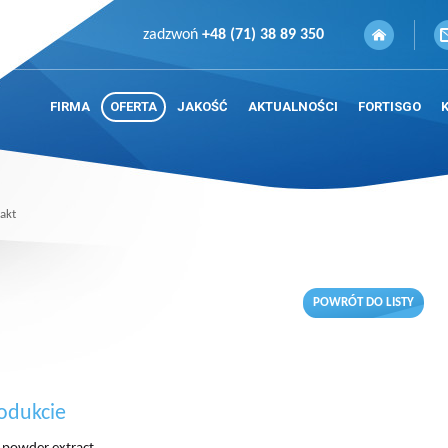
zadzwoń
+48 (71) 38 89 350
FIRMA
OFERTA
JAKOŚĆ
AKTUALNOŚCI
FORTISGO
akt
POWRÓT DO LISTY
odukcie