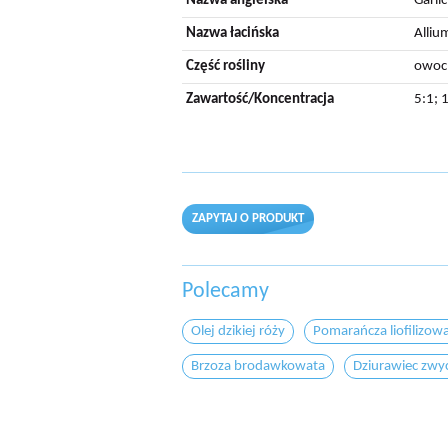
Nazwa angielska
Garli
Nazwa łacińska
Alliu
Część rośliny
owoc
Zawartość/Koncentracja
5:1; 
ZAPYTAJ O PRODUKT
Polecamy
Olej dzikiej róży
Pomarańcza liofilizow
Brzoza brodawkowata
Dziurawiec zwyc