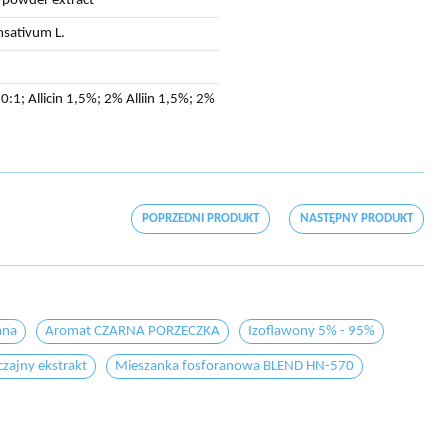
c powder extract
msativum L.
10:1; Allicin 1,5%; 2% Alliin 1,5%; 2%
POPRZEDNI PRODUKT
NASTĘPNY PRODUKT
ana
Aromat CZARNA PORZECZKA
Izoflawony 5% - 95%
zajny ekstrakt
Mieszanka fosforanowa BLEND HN-570