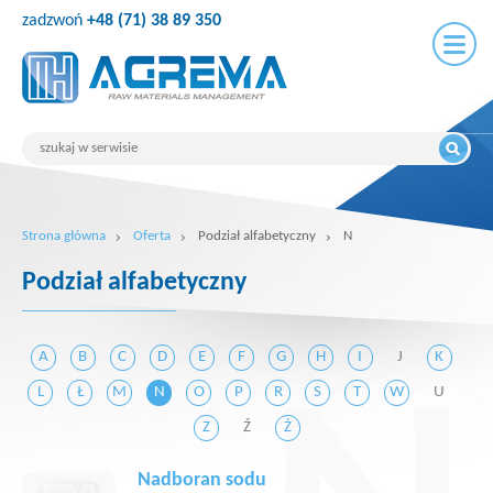
zadzwoń
+48 (71) 38 89 350
Strona główna
Oferta
Podział alfabetyczny
N
Podział alfabetyczny
A
B
C
D
E
F
G
H
I
J
K
L
Ł
M
N
O
P
R
S
T
W
U
Z
Ź
Ż
Nadboran sodu