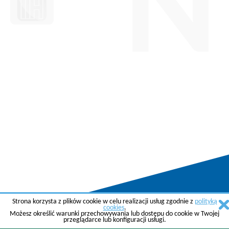
N
Strona korzysta z plików cookie w celu realizacji usług zgodnie z
polityką
Copyright © 2015 AGREMA Poland Sp. z o.o.
cookies
.
Możesz określić warunki przechowywania lub dostępu do cookie w Twojej
Created by
SkyGroup Sp. z o.o.
przeglądarce lub konfiguracji usługi.