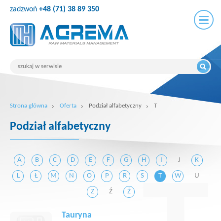
zadzwoń
+48 (71) 38 89 350
Strona główna
Oferta
Podział alfabetyczny
T
Podział alfabetyczny
A
B
C
D
E
F
G
H
I
J
K
L
Ł
M
N
O
P
R
S
T
W
U
Z
Ź
Ż
Tauryna