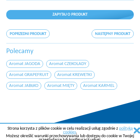
ZAPYTAJ O PRODUKT
POPRZEDNI PRODUKT
NASTĘPNY PRODUKT
Polecamy
Aromat JAGODA
Aromat CZEKOLADY
Aromat GRAPEFRUIT
Aromat KREWETKI
Aromat JABŁKO
Aromat MIĘTY
Aromat KARMEL
Strona korzysta z plików cookie w celu realizacji usług zgodnie z
polityką
Copyright © 2015 AGREMA Poland Sp. z o.o.
cookies
.
Możesz określić warunki przechowywania lub dostępu do cookie w Twojej
Created by
SkyGroup Sp. z o.o.
przeglądarce lub konfiguracji usługi.