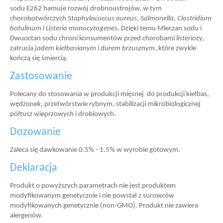
sodu E262 hamuje rozwój drobnoustrojów, w tym
chorobotwórczych
Staphylococcus aureus, Salmonella, Clostridium
botulinum i Listeria monocytogenes.
Dzięki temu Mleczan sodu i
Dwuoctan sodu chroni konsumentów przed chorobami
listeriozy,
zatrucia
jadem kiełbasianym i durem brzusznym
, które zwykle
kończą się śmiercią.
Zastosowanie
Polecany do stosowania w produkcji mięsnej do produkcji kiełbas,
wędzonek, przetwórstwie rybnym, stabilizacji mikrobiologicznej
półtusz wieprzowych i drobiowych.
Dozowanie
Zaleca się dawkowanie 0.5% - 1.5% w wyrobie gotowym.
Deklaracja
Produkt o powyższych parametrach nie jest produktem
modyfikowanym genetycznie i nie powstał z surowców
modyfikowanych genetycznie (non-GMO). Produkt nie zawiera
alergenów.