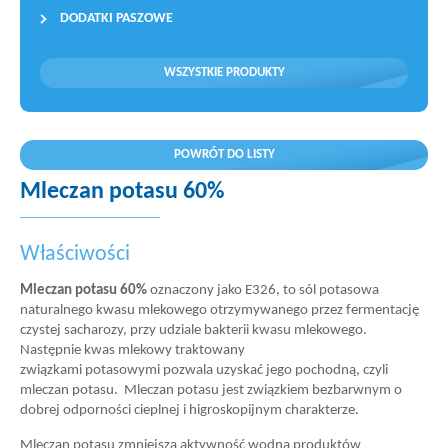
DODATKI PASZOWE
WSZYSTKIE PRODUKTY
POWRÓT DO LISTY
Mleczan potasu 60%
Właściwości
Mleczan potasu 60%
oznaczony jako E326, to sól potasowa
naturalnego kwasu mlekowego otrzymywanego przez fermentację
czystej sacharozy, przy udziale bakterii kwasu mlekowego.
Następnie kwas mlekowy traktowany
związkami potasowymi pozwala uzyskać jego pochodną, czyli
mleczan potasu. Mleczan potasu jest związkiem bezbarwnym o
dobrej odporności cieplnej i higroskopijnym charakterze.
Mleczan potasu zmniejsza aktywność wodną produktów