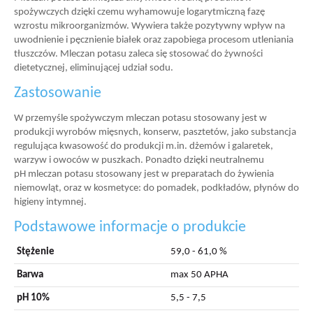
spożywczych dzięki czemu wyhamowuje logarytmiczną fazę
wzrostu mikroorganizmów. Wywiera także pozytywny wpływ na
uwodnienie i pęcznienie białek oraz zapobiega procesom utleniania
tłuszczów. Mleczan potasu zaleca się stosować do żywności
dietetycznej, eliminującej udział sodu.
Zastosowanie
W przemyśle spożywczym mleczan potasu stosowany jest w
produkcji wyrobów mięsnych, konserw, pasztetów, jako substancja
regulująca kwasowość do produkcji m.in. dżemów i galaretek,
warzyw i owoców w puszkach. Ponadto dzięki neutralnemu
pH mleczan potasu stosowany jest w preparatach do żywienia
niemowląt, oraz w kosmetyce: do pomadek, podkładów, płynów do
higieny intymnej.
Podstawowe informacje o produkcie
Stężenie
59,0 - 61,0 %
Barwa
max 50 APHA
pH 10%
5,5 - 7,5