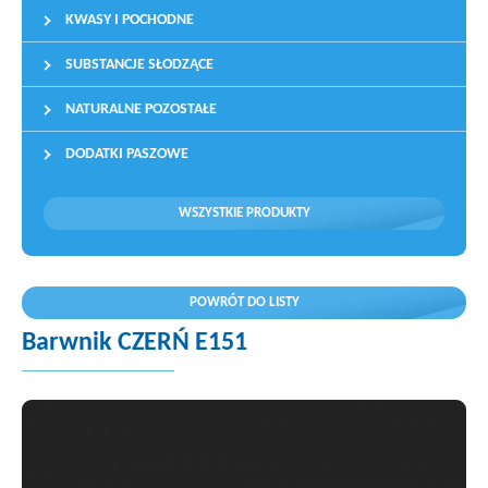
KWASY I POCHODNE
SUBSTANCJE SŁODZĄCE
NATURALNE POZOSTAŁE
DODATKI PASZOWE
WSZYSTKIE PRODUKTY
POWRÓT DO LISTY
Barwnik CZERŃ E151