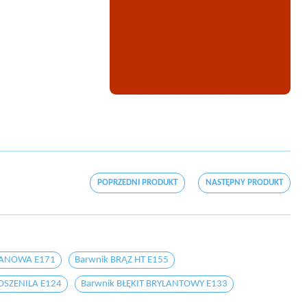
POPRZEDNI PRODUKT
NASTĘPNY PRODUKT
YTANOWA E171
Barwnik BRĄZ HT E155
OSZENILA E124
Barwnik BŁĘKIT BRYLANTOWY E133