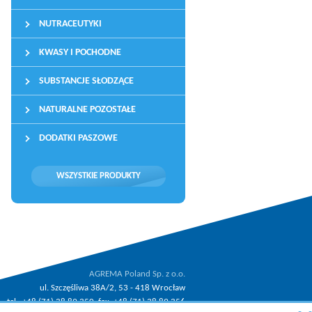
NUTRACEUTYKI
KWASY I POCHODNE
SUBSTANCJE SŁODZĄCE
NATURALNE POZOSTAŁE
DODATKI PASZOWE
WSZYSTKIE PRODUKTY
AGREMA Poland Sp. z o.o.
ul. Szczęśliwa 38A/2, 53 - 418 Wrocław
tel.: +48 (71) 38 89 350, fax: +48 (71) 38 89 356