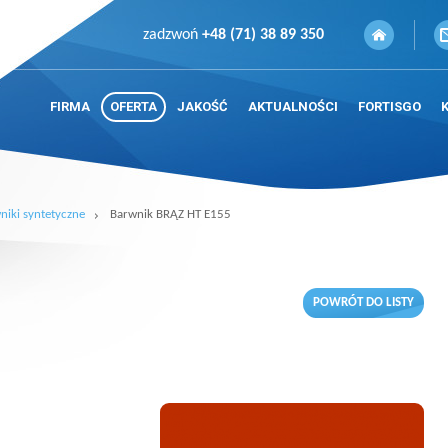
zadzwoń
+48 (71) 38 89 350
FIRMA
OFERTA
JAKOŚĆ
AKTUALNOŚCI
FORTISGO
niki syntetyczne
Barwnik BRĄZ HT E155
POWRÓT DO LISTY