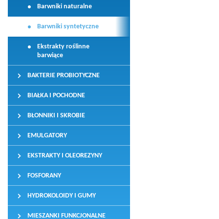
Barwniki naturalne
Barwniki syntetyczne
Ekstrakty roślinne
barwiące
BAKTERIE PROBIOTYCZNE
BIAŁKA I POCHODNE
BŁONNIKI I SKROBIE
EMULGATORY
EKSTRAKTY I OLEOREZYNY
FOSFORANY
HYDROKOLOIDY I GUMY
MIESZANKI FUNKCJONALNE