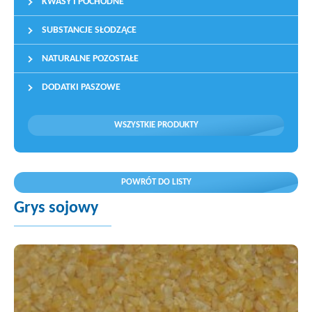
KWASY I POCHODNE
SUBSTANCJE SŁODZĄCE
NATURALNE POZOSTAŁE
DODATKI PASZOWE
WSZYSTKIE PRODUKTY
POWRÓT DO LISTY
Grys sojowy