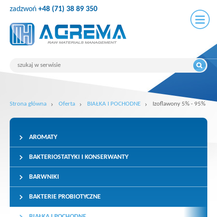
zadzwoń
+48 (71) 38 89 350
Strona główna
Oferta
BIAŁKA I POCHODNE
Izoflawony 5% - 95%
AROMATY
BAKTERIOSTATYKI I KONSERWANTY
BARWNIKI
BAKTERIE PROBIOTYCZNE
BIAŁKA I POCHODNE