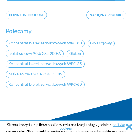
POPRZEDNI PRODUKT
NASTĘPNY PRODUKT
Polecamy
Koncentrat białek serwatkowych WPC-80
Grys sojowy
Izolat sojowy 90% GS 5200-A
Gluten
Koncentrat białek serwatkowych WPC-35
Mąka sojowa SOLPRON DF-49
Koncentrat białek serwatkowych WPC-60
Strona korzysta z plików cookie w celu realizacji usług zgodnie z
polityką
Copyright © 2015 AGREMA Poland Sp. z o.o.
cookies
.
Created by
SkyGroup Sp. z o.o.