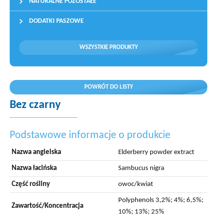
NATURALNE POZOSTAŁE
DODATKI PASZOWE
WSZYSTKIE PRODUKTY
POWRÓT DO LISTY
Bez czarny
Podstawowe informacje o produkcie
Nazwa angielska
Elderberry powder extract
Nazwa łacińska
Sambucus nigra
Część rośliny
owoc/kwiat
Polyphenols 3,2%; 4%; 6,5%;
Zawartość/Koncentracja
10%; 13%; 25%