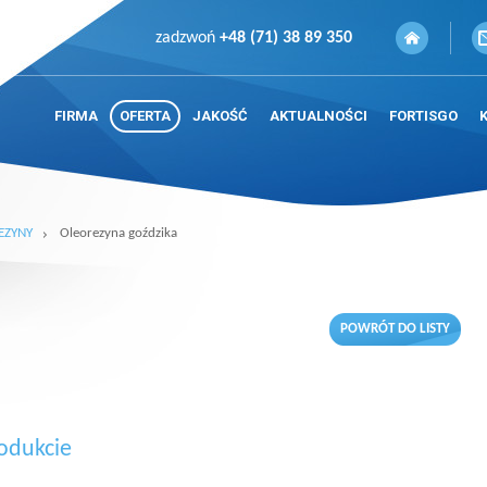
zadzwoń
+48 (71) 38 89 350
FIRMA
OFERTA
JAKOŚĆ
AKTUALNOŚCI
FORTISGO
EZYNY
Oleorezyna goździka
POWRÓT DO LISTY
odukcie