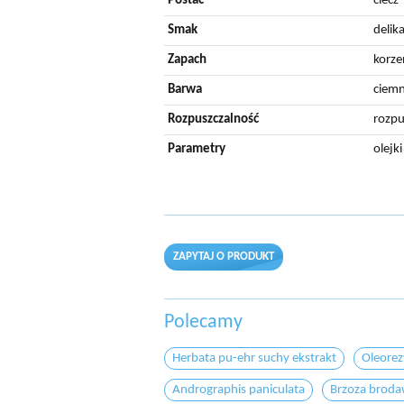
Postać
ciecz
Smak
delik
Zapach
korze
Barwa
ciem
Rozpuszczalność
rozpu
Parametry
olejk
ZAPYTAJ O PRODUKT
Polecamy
Herbata pu-ehr suchy ekstrakt
Oleorez
Andrographis paniculata
Brzoza brod