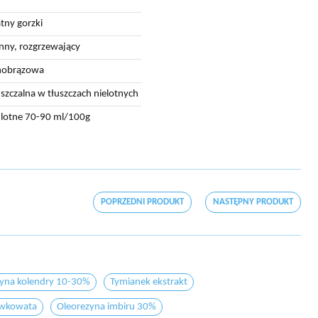
atny gorzki
nny, rozgrzewający
nobrązowa
szczalna w tłuszczach nielotnych
i lotne 70-90 ml/100g
POPRZEDNI PRODUKT
NASTĘPNY PRODUKT
yna kolendry 10-30%
Tymianek ekstrakt
awkowata
Oleorezyna imbiru 30%