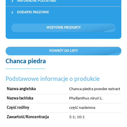
NATURALNE POZOSTAŁE
DODATKI PASZOWE
WSZYSTKIE PRODUKTY
POWRÓT DO LISTY
Chanca piedra
Podstawowe informacje o produkcie
Nazwa angielska
Chanca piedra powder extract
Nazwa łacińska
Phyllanthus niruri L.
Część rośliny
część naziemna
Zawartość/Koncentracja
5:1; 10:1