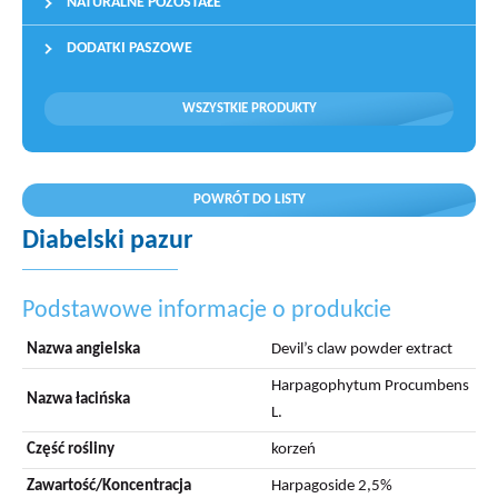
NATURALNE POZOSTAŁE
DODATKI PASZOWE
WSZYSTKIE PRODUKTY
POWRÓT DO LISTY
Diabelski pazur
Podstawowe informacje o produkcie
Nazwa angielska
Devil’s claw powder extract
Harpagophytum Procumbens
Nazwa łacińska
L.
Część rośliny
korzeń
Zawartość/Koncentracja
Harpagoside 2,5%