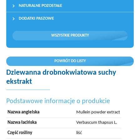
NATURALNE POZOSTAŁE
DODATKI PASZOWE
WSZYSTKIE PRODUKTY
POWRÓT DO LISTY
Dziewanna drobnokwiatowa suchy
ekstrakt
Podstawowe informacje o produkcie
Nazwa angielska
Mullein powder extract
Nazwa łacińska
Verbascum thapsus L.
Część rośliny
liść