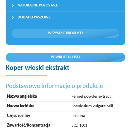
NATURALNE POZOSTAŁE
DODATKI PASZOWE
WSZYSTKIE PRODUKTY
POWRÓT DO LISTY
Koper włoski ekstrakt
Podstawowe informacje o produkcie
Nazwa angielska
Fennel powder extract
Nazwa łacińska
Foeniculum vulgare Mill.
Część rośliny
nasiona
Zawartość/Koncentracja
5:1; 10:1