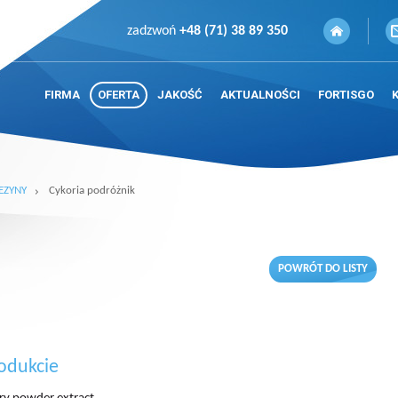
zadzwoń
+48 (71) 38 89 350
FIRMA
OFERTA
JAKOŚĆ
AKTUALNOŚCI
FORTISGO
EZYNY
Cykoria podróżnik
POWRÓT DO LISTY
odukcie