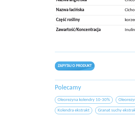
Nazwa angielska
Chico
Nazwa łacińska
Cicho
Część rośliny
korze
Zawartość/Koncentracja
Inuli
ZAPYTAJ O PRODUKT
Polecamy
Oleorezyna kolendry 10-30%
Oleorezy
Kolendra ekstrakt
Granat suchy ekstra