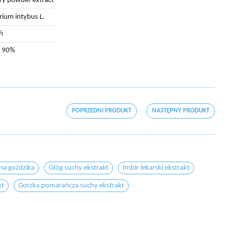
ry powder extract
rium intybus L.
ń
n 90%
POPRZEDNI PRODUKT
NASTĘPNY PRODUKT
na goździka
Głóg suchy ekstrakt
Imbir lekarski ekstrakt
kt
Gorzka pomarańcza suchy ekstrakt