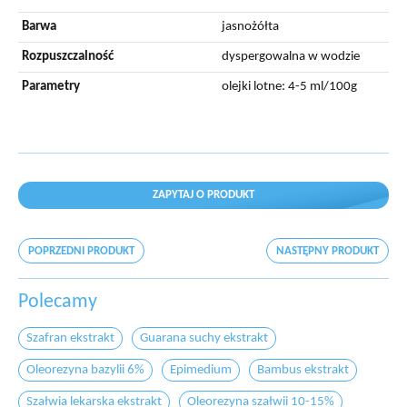
Barwa
jasnożółta
Rozpuszczalność
dyspergowalna w wodzie
Parametry
olejki lotne: 4-5 ml/100g
ZAPYTAJ O PRODUKT
POPRZEDNI PRODUKT
NASTĘPNY PRODUKT
Polecamy
Szafran ekstrakt
Guarana suchy ekstrakt
Oleorezyna bazylii 6%
Epimedium
Bambus ekstrakt
Szałwia lekarska ekstrakt
Oleorezyna szałwii 10-15%