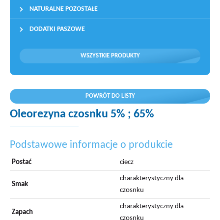
NATURALNE POZOSTAŁE
DODATKI PASZOWE
WSZYSTKIE PRODUKTY
POWRÓT DO LISTY
Oleorezyna czosnku 5% ; 65%
Podstawowe informacje o produkcie
Postać
ciecz
charakterystyczny dla
Smak
czosnku
charakterystyczny dla
Zapach
czosnku