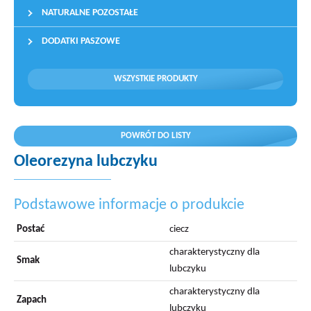
NATURALNE POZOSTAŁE
DODATKI PASZOWE
WSZYSTKIE PRODUKTY
POWRÓT DO LISTY
Oleorezyna lubczyku
Podstawowe informacje o produkcie
Postać
ciecz
charakterystyczny dla
Smak
lubczyku
charakterystyczny dla
Zapach
lubczyku