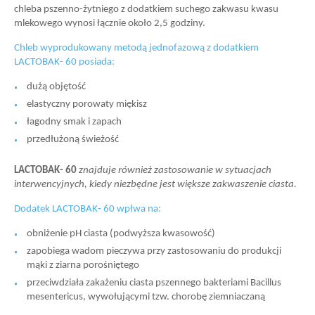
chleba pszenno-żytniego z dodatkiem suchego zakwasu kwasu
mlekowego wynosi łącznie około 2,5 godziny.
Chleb wyprodukowany metodą jednofazową z dodatkiem
LACTOBAK- 60 posiada:
dużą objętość
elastyczny porowaty miękisz
łagodny smak i zapach
przedłużoną świeżość
LACTOBAK- 60
znajduje również zastosowanie w sytuacjach
interwencyjnych, kiedy niezbędne jest większe zakwaszenie ciasta.
Dodatek LACTOBAK- 60 wpłwa na:
obniżenie pH ciasta (podwyższa kwasowość)
zapobiega wadom pieczywa przy zastosowaniu do produkcji
mąki z ziarna porośniętego
przeciwdziała zakażeniu ciasta pszennego bakteriami Bacillus
mesentericus, wywołującymi tzw. chorobę ziemniaczaną