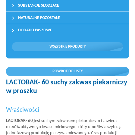
SUBSTANCJE SŁODZĄCE
NATURALNE POZOSTAŁE
DODATKI PASZOWE
WSZYSTKIE PRODUKTY
POWRÓT DO LISTY
LACTOBAK- 60 suchy zakwas piekarniczy
w proszku
Właściwości
LACTOBAK- 60
jest suchym zakwasem piekarniczym i zawiera
ok.60% aktywnego kwasu mlekowego, który umożliwia szybką,
jednofazową produkcję pieczywa mieszanego. Czas produkcji