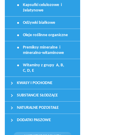
Kapsułki celulozowe i
żelatynowe
Odżywki białkowe
Oleje roślinne organiczne
Premiksy mineralne i
mineralno-witaminowe
Witaminy z grupy A, B,
C, D, E
KWASY I POCHODNE
SUBSTANCJE SŁODZĄCE
NATURALNE POZOSTAŁE
DODATKI PASZOWE