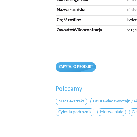
Nazwa angielska
Hibis
Nazwa łacińska
Hibis
Część rośliny
kwiat
Zawartość/Koncentracja
5:1; 
ZAPYTAJ O PRODUKT
Polecamy
Maca ekstrakt
Dziurawiec zwyczajny e
Cykoria podróżnik
Morwa biała
Gi