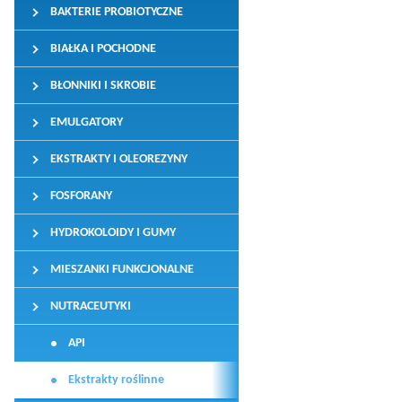
BAKTERIE PROBIOTYCZNE
BIAŁKA I POCHODNE
BŁONNIKI I SKROBIE
EMULGATORY
EKSTRAKTY I OLEOREZYNY
FOSFORANY
HYDROKOLOIDY I GUMY
MIESZANKI FUNKCJONALNE
NUTRACEUTYKI
API
Ekstrakty roślinne