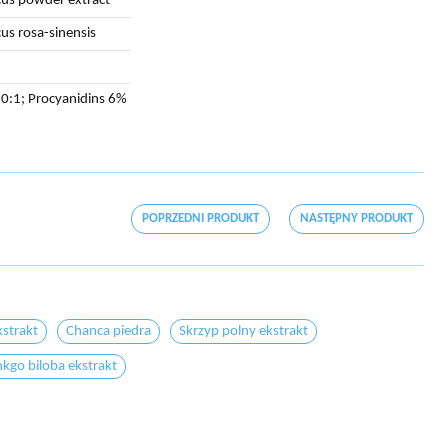
cus powder extract
cus rosa-sinensis
10:1; Procyanidins 6%
POPRZEDNI PRODUKT
NASTĘPNY PRODUKT
kstrakt
Chanca piedra
Skrzyp polny ekstrakt
nkgo biloba ekstrakt