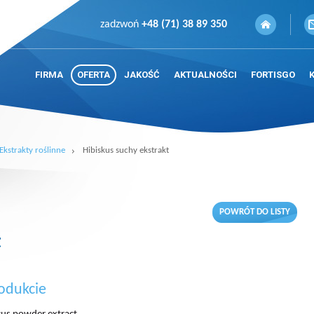
zadzwoń
+48 (71) 38 89 350
FIRMA
OFERTA
JAKOŚĆ
AKTUALNOŚCI
FORTISGO
Ekstrakty roślinne
Hibiskus suchy ekstrakt
POWRÓT DO LISTY
t
odukcie